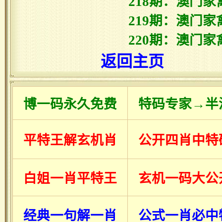
218期：澳门
219期：澳门
220期：澳门
返回主页
博一码永久免费
特码专家→半
平特王解玄机肖
公开四肖中特
白姐一肖平特王
玄机一码大公
经典一句解一肖
公式一肖必中