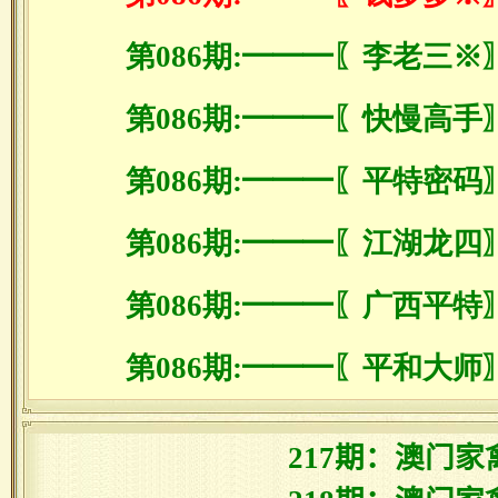
第086期:━━━〖李老三※
第086期:━━━〖快慢高手
第086期:━━━〖平特密码
第086期:━━━〖江湖龙四
第086期:━━━〖广西平特
第086期:━━━〖平和大师
217期：澳门