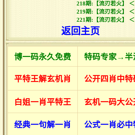
218期:【流刃若火】 
219期:【流刃若火】 
221期:【流刃若火】 
返回主页
博一码永久免费
特码专家→半
平特王解玄机肖
公开四肖中特
白姐一肖平特王
玄机一码大公
经典一句解一肖
公式一肖必中