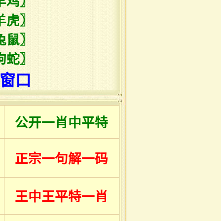
羊鸡〗
羊虎〗
兔鼠〗
狗蛇〗
窗口
公开一肖中平特
正宗一句解一码
王中王平特一肖