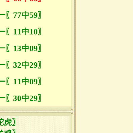
━〖77中59〗
━〖11中10〗
━〖13中09〗
━〖32中29〗
━〖11中09〗
━〖30中29〗
蛇虎〗