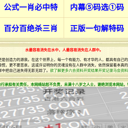
公式一肖必中特
内幕⑤码选①码
百分百绝杀三肖
正版一句解特码
水最容易消失在水中，人最容易消失在人群中。
更是创造力的源泉。在这个世界上，每一个有能力、有才华的人，都具有自己的
惊慌，更不要悲哀，这或许证明你的灵魂没有在人群中消失，依然保留着本真的
群中把自己迷失得无影无踪了。
欲了解更多
六合资料开奖结果开奖记录马会资料
自行承担有关责任，本网络站恕不负责，未满十八岁之人士，谢绝浏览本网站，