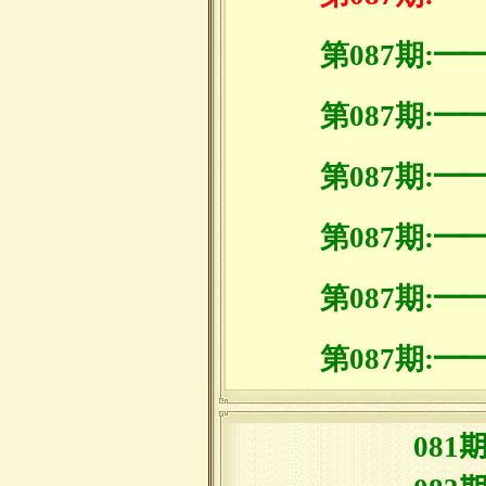
第087期:
第087期:
第087期:
第087期:
第087期:
第087期:
08