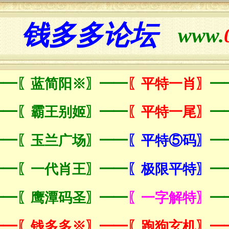
钱多多论坛
www.
━━━〖蓝简阳※〗━━
〖平特一肖〗
━
━━━〖霸王别姬〗━━
〖平特一尾〗
━
━━━〖玉兰广场〗━━
〖平特⑤码〗
━
━━━〖一代肖王〗━━
〖极限平特〗
━
━━━〖鹰潭码圣〗━━
〖一字解特〗
━
━━━〖钱多多※〗━━
〖跑狗玄机〗
━